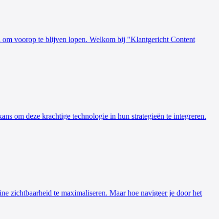
al om voorop te blijven lopen. Welkom bij "Klantgericht Content
 kans om deze krachtige technologie in hun strategieën te integreren.
ne zichtbaarheid te maximaliseren. Maar hoe navigeer je door het