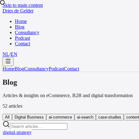
Skip to main content
Dries de Gelder
Home
Blog
Consultancy
Podcast
Contact
NL
/
EN
Home
Blog
Consultancy
Podcast
Contact
Blog
Articles & insights on eCommerce, B2B and digital transformation
52 articles
All
Digital Business
ai-commerce
ai-search
case-studies
conten
digital-strategy