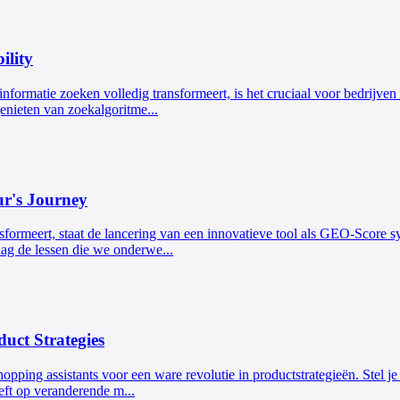
ility
nformatie zoeken volledig transformeert, is het cruciaal voor bedrijven 
enieten van zoekalgoritme...
r's Journey
ransformeert, staat de lancering van een innovatieve tool als GEO-Score
g de lessen die we onderwe...
uct Strategies
ng assistants voor een ware revolutie in productstrategieën. Stel je ee
eeft op veranderende m...