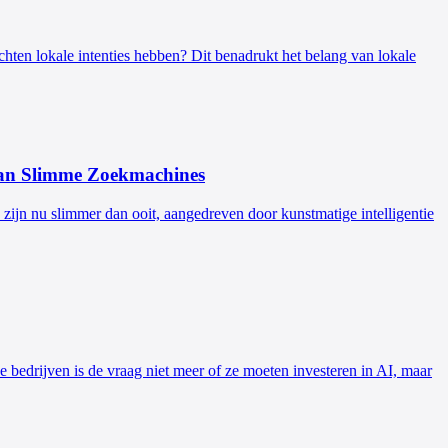
chten lokale intenties hebben? Dit benadrukt het belang van lokale
van Slimme Zoekmachines
ijn nu slimmer dan ooit, aangedreven door kunstmatige intelligentie
bedrijven is de vraag niet meer of ze moeten investeren in AI, maar