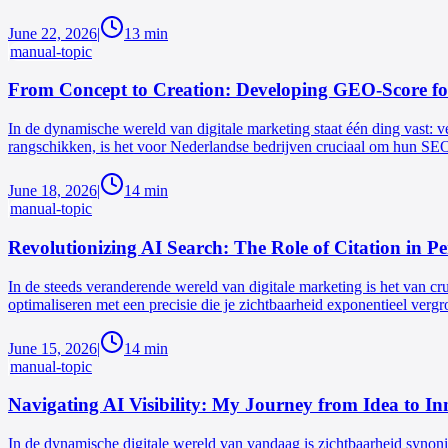
June 22, 2026
|
13
min
manual-topic
From Concept to Creation: Developing GEO-Score f
In de dynamische wereld van digitale marketing staat één ding vast: ve
rangschikken, is het voor Nederlandse bedrijven cruciaal om hun SEO
June 18, 2026
|
14
min
manual-topic
Revolutionizing AI Search: The Role of Citation in P
In de steeds veranderende wereld van digitale marketing is het van cr
optimaliseren met een precisie die je zichtbaarheid exponentieel vergro
June 15, 2026
|
14
min
manual-topic
Navigating AI Visibility: My Journey from Idea to I
In de dynamische digitale wereld van vandaag is zichtbaarheid syn