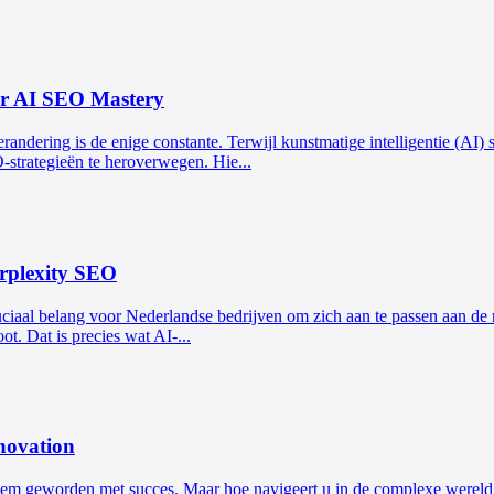
or AI SEO Mastery
randering is de enige constante. Terwijl kunstmatige intelligentie (AI)
-strategieën te heroverwegen. Hie...
erplexity SEO
uciaal belang voor Nederlandse bedrijven om zich aan te passen aan de n
ot. Dat is precies wat AI-...
nnovation
oniem geworden met succes. Maar hoe navigeert u in de complexe were