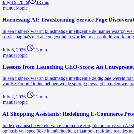
July 16, 2026
|
13
min
manual-topic
Harnessing AI: Transforming Service Page Discoverab
In een tijdperk waarin kunstmatige intelligentie de manier waarop we i
servicepagina's niet alleen gevonden worden, maar ook de voorkeur g
July 6, 2026
|
13
min
manual-topic
Lessons from Launching GEO-Score: An Entrepreneu
In een tijdperk waarin kunstmatige intelligentie de digitale wereld t
van Be Found Online hebben we de sprong gewaagd en delen we graa
July 2, 2026
|
12
min
manual-topic
AI Shopping Assistants: Redefining E-Commerce Prod
In de dynamische wereld van e-commerce zorgt de opkomst van AI shoppi
op basis van specifieke klantbehoeften, maar ook real-time reacties g