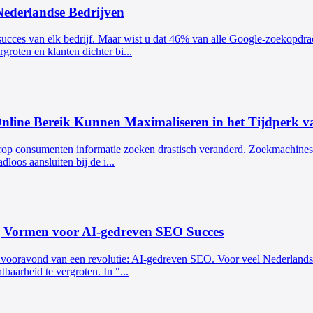
Nederlandse Bedrijven
t succes van elk bedrijf. Maar wist u dat 46% van alle Google-zoekopdra
oten en klanten dichter bi...
nline Bereik Kunnen Maximaliseren in het Tijdperk 
arop consumenten informatie zoeken drastisch veranderd. Zoekmachines z
loos aansluiten bij de i...
g Vormen voor AI-gedreven SEO Succes
 vooravond van een revolutie: AI-gedreven SEO. Voor veel Nederlandse 
aarheid te vergroten. In "...