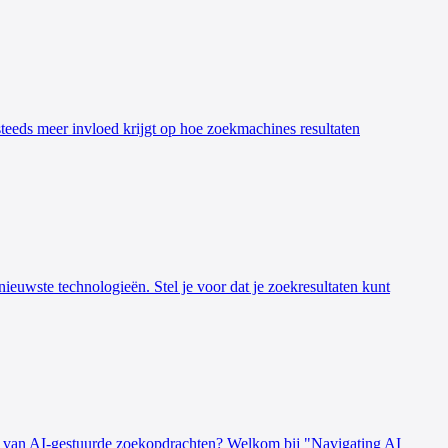
 steeds meer invloed krijgt op hoe zoekmachines resultaten
ieuwste technologieën. Stel je voor dat je zoekresultaten kunt
ld van AI-gestuurde zoekopdrachten? Welkom bij "Navigating AI