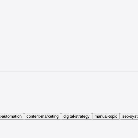
t-automation
content-marketing
digital-strategy
manual-topic
seo-sys