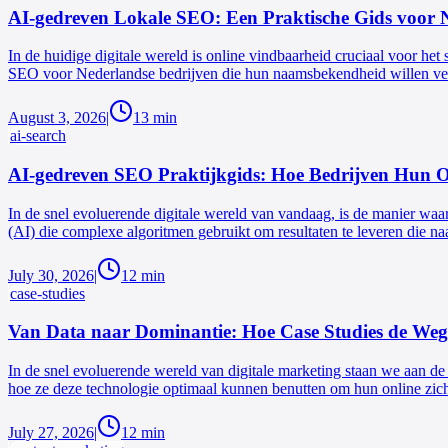
AI-gedreven Lokale SEO: Een Praktische Gids voor 
In de huidige digitale wereld is online vindbaarheid cruciaal voor he
SEO voor Nederlandse bedrijven die hun naamsbekendheid willen vergr
August 3, 2026
|
13
min
ai-search
AI-gedreven SEO Praktijkgids: Hoe Bedrijven Hun O
In de snel evoluerende digitale wereld van vandaag, is de manier wa
(AI) die complexe algoritmen gebruikt om resultaten te leveren die naad
July 30, 2026
|
12
min
case-studies
Van Data naar Dominantie: Hoe Case Studies de We
In de snel evoluerende wereld van digitale marketing staan we aan de
hoe ze deze technologie optimaal kunnen benutten om hun online zichtb
July 27, 2026
|
12
min