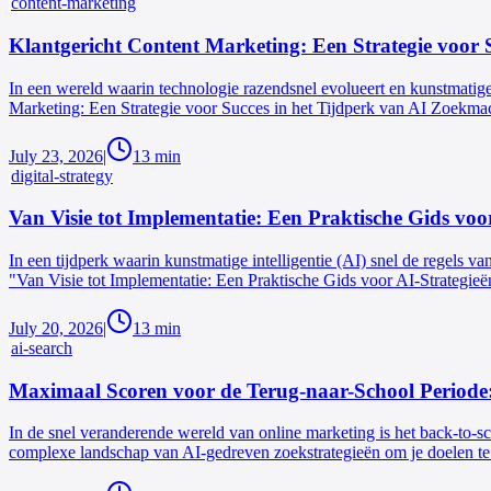
content-marketing
Klantgericht Content Marketing: Een Strategie voor 
In een wereld waarin technologie razendsnel evolueert en kunstmatige 
Marketing: Een Strategie voor Succes in het Tijdperk van AI Zoekmac
July 23, 2026
|
13
min
digital-strategy
Van Visie tot Implementatie: Een Praktische Gids voo
In een tijdperk waarin kunstmatige intelligentie (AI) snel de regels va
"Van Visie tot Implementatie: Een Praktische Gids voor AI-Strategieën
July 20, 2026
|
13
min
ai-search
Maximaal Scoren voor de Terug-naar-School Periode:
In de snel veranderende wereld van online marketing is het back-to-
complexe landschap van AI-gedreven zoekstrategieën om je doelen te