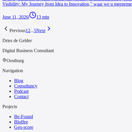
Visibility: My Journey from Idea to Innovation," waar we u meenemen
June 11, 2026
|
13
min
Previous
1
2
...
5
Next
Dries de Gelder
Digital Business Consultant
Oostburg
Navigation
Blog
Consultancy
Podcast
Contact
Projects
Be-Found
Bloffee
Geo-score